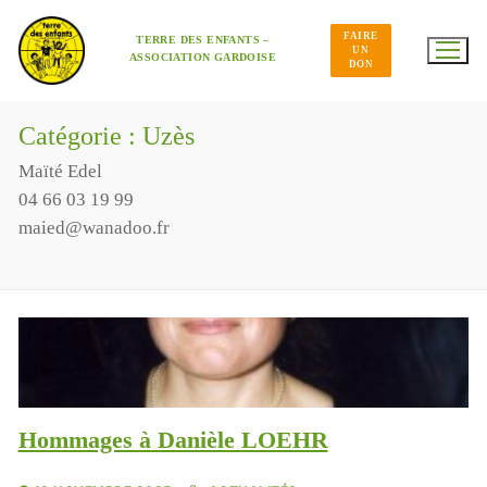
Aller
au
FAIRE
contenu
TERRE DES ENFANTS –
UN
ASSOCIATION GARDOISE
DON
Catégorie :
Uzès
Maïté Edel
04 66 03 19 99
maied@wanadoo.fr
Hommages à Danièle LOEHR