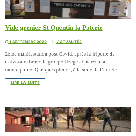
Lecteur
vidéo
Vide grenier St Quentin la Poterie
1 SEPTEMBRE 2020
ACTUALITÉS
2ème manifestation post Covid, après la friperie de
Calvisson: bravo le groupe Uzège et merci à la
municipalité. Quelques photos, à la suite de l’article.…
00:00
01:44
LIRE LA SUITE