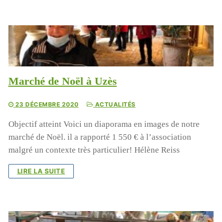
Cyclone à Tamatave : mobilisons-nous !
Pour aider nos enfants, nos salariés, nos centres en
Marché de Noël à Uzès
détresse suite au cyclone, Terre des enfants lance une
campagne de dons:
23 DÉCEMBRE 2020
ACTUALITÉS
https://www.helloasso.com/associations/association-
Objectif atteint Voici un diaporama en images de notre
gardoise-terre-des-enfants/formulaires/5
marché de Noël. il a rapporté 1 550 € à l’association
Vous pouvez aussi envoyer un chèque à l’ordre de Terre
malgré un contexte très particulier! Hélène Reiss
des Enfants, chez Mme Poulet, 165 rue Jean Monnet,
LIRE LA SUITE
30310 VERGEZE
ou nous réclamer un rib si vous souhaitez faire un
virement ( à contact@terredesenfants.fr)