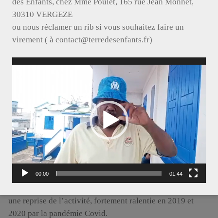
des Enfants, chez Mme Poulet, 165 rue Jean Monnet,
30310 VERGEZE
ou nous réclamer un rib si vous souhaitez faire un
virement ( à contact@terredesenfants.fr)
Lecteur
vidéo
Résultats 2024
Confirmation du redressement amorcé en 2020
00:00
01:44
L’accroissement des recettes et des dépenses démontrent
une reprise de l’activité, fortement ralentie en 2019 et
2020 par la pandémie Covid.