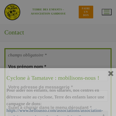
Aller
au
FAIRE
contenu
TERRE DES ENFANTS –
UN
ASSOCIATION GARDOISE
DON
Contact
champs obligatoire *
Vos prénom nom
*
Cyclone à Tamatave : mobilisons-nous !
Votre adresse de messagerie
*
Pour aider nos enfants, nos salariés, nos centres en
détresse suite au cyclone, Terre des enfants lance une
campagne de dons:
Sujet à choisir dans le menu déroulant
*
https://www.helloasso.com/associations/association-