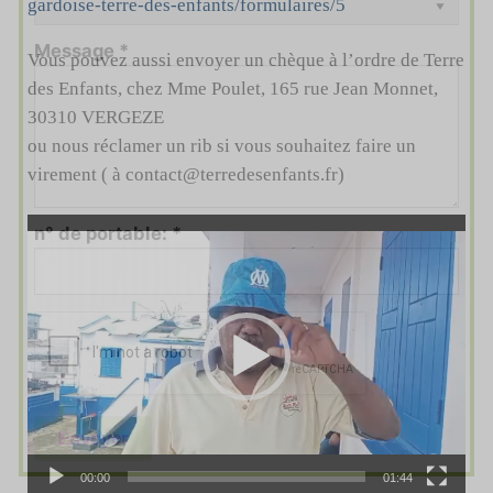
gardoise-terre-des-enfants/formulaires/5
Message
*
Vous pouvez aussi envoyer un chèque à l’ordre de Terre
des Enfants, chez Mme Poulet, 165 rue Jean Monnet,
30310 VERGEZE
ou nous réclamer un rib si vous souhaitez faire un
virement ( à contact@terredesenfants.fr)
Lecteur
n° de portable:
*
vidéo
Envoyer
00:00
01:44