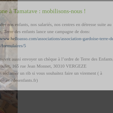
one à Tamatave : mobilisons-nous !
der nos enfants, nos salariés, nos centres en détresse suite au
e, Terre des enfants lance une campagne de dons:
//www.helloasso.com/associations/association-gardoise-terre-d
s/formulaires/5
ouvez aussi envoyer un chèque à l’ordre de Terre des Enfants
oulet, 165 rue Jean Monnet, 30310 VERGEZE
 réclamer un rib si vous souhaitez faire un virement ( à
t@terredesenfants.fr)
ur