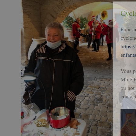
Cycl
Pour ai
cyclon
https:
enfant
Vous p
Mme P
ou nous
contac
Lecte
vidéo