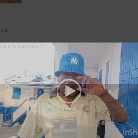
oël.
te très particulier!