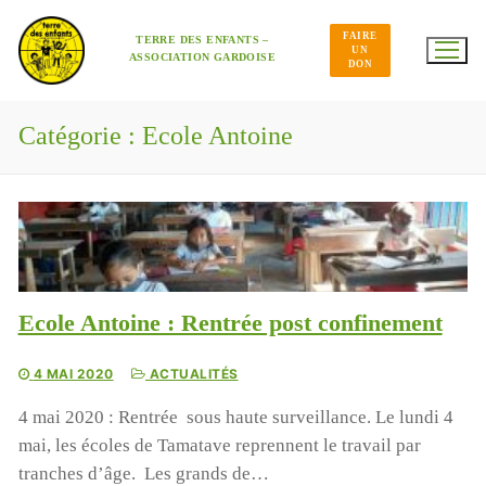
Aller
au
FAIRE
contenu
TERRE DES ENFANTS –
UN
ASSOCIATION GARDOISE
DON
Catégorie :
Ecole Antoine
Ecole Antoine : Rentrée post confinement
4 MAI 2020
ACTUALITÉS
4 mai 2020 : Rentrée sous haute surveillance. Le lundi 4
mai, les écoles de Tamatave reprennent le travail par
tranches d’âge. Les grands de…