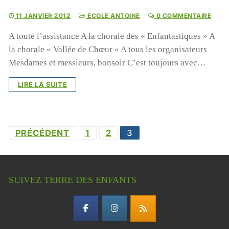
11 JANVIER 2012
ECOLE ANTOINE
0 COMMENTAIRE
A toute l’assistance A la chorale des « Enfantastiques » A
la chorale « Vallée de Chœur » A tous les organisateurs
Mesdames et messieurs, bonsoir C’est toujours avec…
LIRE LA SUITE
Pagination
PRÉCÉDENT
1
2
3
des
publications
SUIVEZ TERRE DES ENFANTS