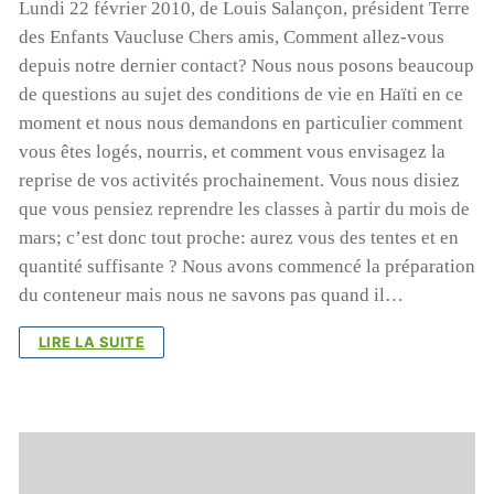
Lundi 22 février 2010, de Louis Salançon, président Terre
des Enfants Vaucluse Chers amis, Comment allez-vous
depuis notre dernier contact? Nous nous posons beaucoup
de questions au sujet des conditions de vie en Haïti en ce
moment et nous nous demandons en particulier comment
Cyclone à Tamatave : mobilisons-nous !
vous êtes logés, nourris, et comment vous envisagez la
reprise de vos activités prochainement. Vous nous disiez
Pour aider nos enfants, nos salariés, nos centres en
que vous pensiez reprendre les classes à partir du mois de
détresse suite au cyclone, Terre des enfants lance une
mars; c’est donc tout proche: aurez vous des tentes et en
campagne de dons:
quantité suffisante ? Nous avons commencé la préparation
https://www.helloasso.com/associations/association-
du conteneur mais nous ne savons pas quand il…
gardoise-terre-des-enfants/formulaires/5
LIRE LA SUITE
Vous pouvez aussi envoyer un chèque à l’ordre de Terre
des Enfants, chez Mme Poulet, 165 rue Jean Monnet,
30310 VERGEZE
ou nous réclamer un rib si vous souhaitez faire un
virement ( à contact@terredesenfants.fr)