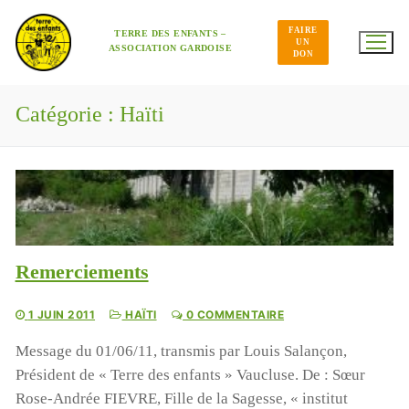
Aller
au
FAIRE
contenu
TERRE DES ENFANTS –
UN
ASSOCIATION GARDOISE
DON
Catégorie :
Haïti
Remerciements
1 JUIN 2011
HAÏTI
0 COMMENTAIRE
Message du 01/06/11, transmis par Louis Salançon,
Président de « Terre des enfants » Vaucluse. De : Sœur
Rose-Andrée FIEVRE, Fille de la Sagesse, « institut