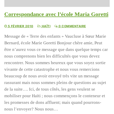
Lecteur
vidéo
Correspondance avec l’école Maria Goretti
5 FÉVRIER 2010
HAÏTI
0 COMMENTAIRE
Message de « Terre des enfants » Vaucluse à Sœur Marie
Bernard, école Marie Goretti Bonjour chère amie, Peut
être n’aurez vous ce message que dans quelque temps car
nous comprenons bien les difficultés que vous devez
rencontrer. Nous sommes heureux que vous soyez sortie
00:00
01:44
vivante de cette catastrophe et nous vous remercions
beaucoup de nous avoir envoyé très vite un message
rassurant mais nous sommes pleins de questions au sujet
de la suite…. Ici, de tous côtés, les gens veulent se
mobiliser pour Haïti ; nous commençons le conteneur et
les promesses de dons affluent; mais quand pourrons-
nous l’envoyer? Nous nous…