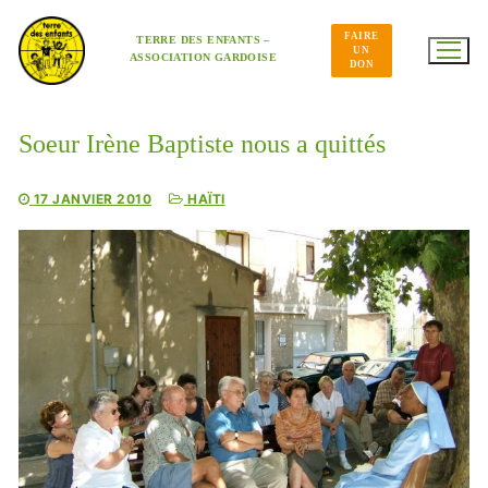
Aller
au
FAIRE
contenu
TERRE DES ENFANTS –
UN
ASSOCIATION GARDOISE
DON
Soeur Irène Baptiste nous a quittés
17 JANVIER 2010
HAÏTI