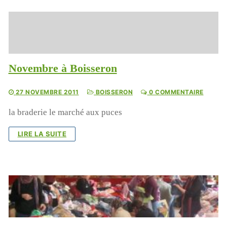
Vous pouvez aussi envoyer un chèque à l’ordre de Terre
des Enfants, chez Mme Poulet, 165 rue Jean Monnet,
30310 VERGEZE
ou nous réclamer un rib si vous souhaitez faire un
virement ( à contact@terredesenfants.fr)
Novembre à Boisseron
Lecteur
vidéo
27 NOVEMBRE 2011
BOISSERON
0 COMMENTAIRE
la braderie le marché aux puces
LIRE LA SUITE
00:00
01:44