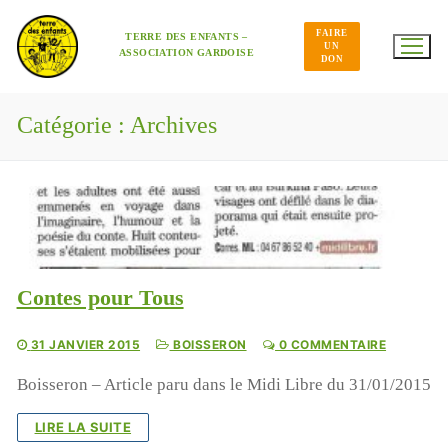
Aller
au
FAIRE
contenu
TERRE DES ENFANTS –
UN
ASSOCIATION GARDOISE
DON
Catégorie :
Archives
Contes pour Tous
31 JANVIER 2015
BOISSERON
0 COMMENTAIRE
Boisseron – Article paru dans le Midi Libre du 31/01/2015
LIRE LA SUITE