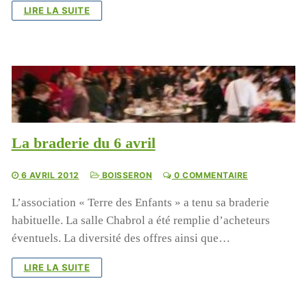
LIRE LA SUITE
La braderie du 6 avril
Cyclone à Tamatave : mobilisons-nous !
6 AVRIL 2012
BOISSERON
0 COMMENTAIRE
L’association « Terre des Enfants » a tenu sa braderie
Pour aider nos enfants, nos salariés, nos centres en
habituelle. La salle Chabrol a été remplie d’acheteurs
détresse suite au cyclone, Terre des enfants lance une
éventuels. La diversité des offres ainsi que…
campagne de dons:
https://www.helloasso.com/associations/association-
LIRE LA SUITE
gardoise-terre-des-enfants/formulaires/5