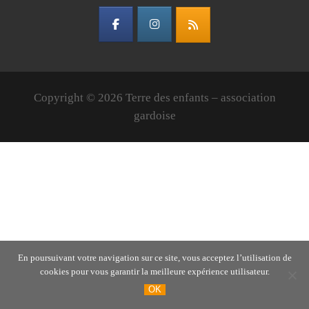
virement ( à contact@terredesenfants.fr)
Lecteur
vidéo
Copyright © 2026 Terre des enfants – association
gardoise
00:00
01:44
En poursuivant votre navigation sur ce site, vous acceptez l’utilisation de
cookies pour vous garantir la meilleure expérience utilisateur.
OK