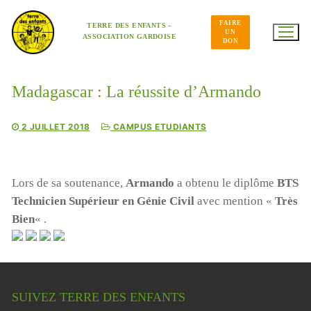
Aller
au
FAIRE
contenu
TERRE DES ENFANTS –
UN
ASSOCIATION GARDOISE
DON
Madagascar : La réussite d’Armando
Cyclone à Tamatave : mobilisons-nous !
2 JUILLET 2018
CAMPUS ETUDIANTS
Pour aider nos enfants, nos salariés, nos centres en
détresse suite au cyclone, Terre des enfants lance une
campagne de dons:
Lors de sa soutenance,
Armando
a obtenu le diplôme
BTS
https://www.helloasso.com/associations/association-
Technicien Supérieur en Génie Civil
avec mention «
Très
gardoise-terre-des-enfants/formulaires/5
Bien
« .
Vous pouvez aussi envoyer un chèque à l’ordre de Terre
des Enfants, chez Mme Poulet, 165 rue Jean Monnet,
30310 VERGEZE
SUIVEZ TERRE DES ENFANTS
ou nous réclamer un rib si vous souhaitez faire un