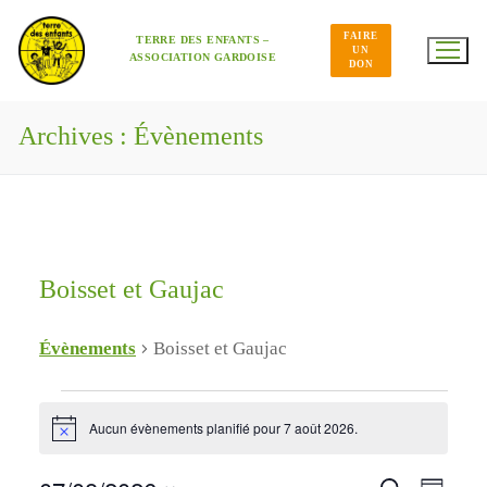
Aller
au
FAIRE
contenu
TERRE DES ENFANTS –
UN
ASSOCIATION GARDOISE
DON
Archives :
Évènements
Boisset et Gaujac
Évènements
Boisset et Gaujac
Évènements
for
Aucun évènements planifié pour 7 août 2026.
Notice
7
Navig
Recherche