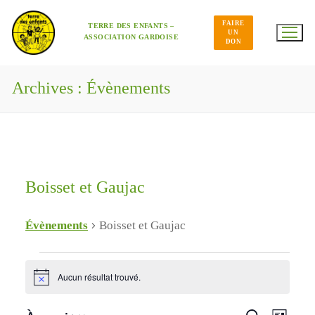
Aller
au
FAIRE
contenu
TERRE DES ENFANTS –
UN
ASSOCIATION GARDOISE
DON
Archives :
Évènements
Boisset et Gaujac
Évènements
Boisset et Gaujac
Évènements
Aucun résultat trouvé.
Notice
Navig
Recherche