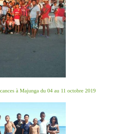
one à Tamatave : mobilisons-nous !
der nos enfants, nos salariés, nos centres en détresse suite au
e, Terre des enfants lance une campagne de dons:
vacances à Majunga du 04 au 11 octobre 2019
//www.helloasso.com/associations/association-gardoise-terre-d
s/formulaires/5
ouvez aussi envoyer un chèque à l’ordre de Terre des Enfants
oulet, 165 rue Jean Monnet, 30310 VERGEZE