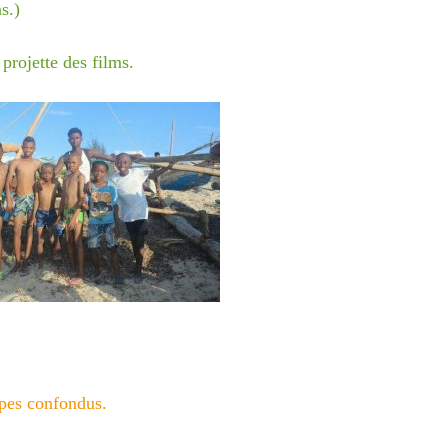
s.)
 projette des films.
00:00
01:44
upes confondus.