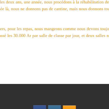
s deux ans, une année, nous procédons à la réhabilitation de
née là, nous ne donnons pas de cantine, mais nous donnons to
chers, pour les repas, nous mangeons comme nous devons toujo
ssé les 30.000 Ar par salle de classe par jour, et deux salles 