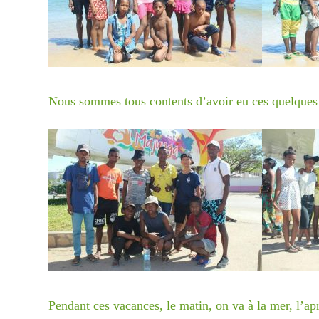
ou nous
contac
Lecte
vidéo
Nous sommes tous contents d’avoir eu ces quelques j
Pendant ces vacances, le matin, on va à la mer, l’apr