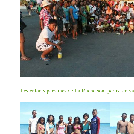
Cycl
Pour ai
cyclon
Les enfants parrainés de La Ruche sont partis en 
https:
enfant
Vous p
Mme P