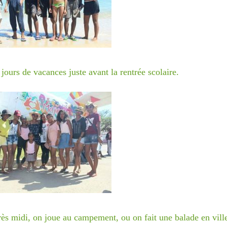
 réclamer un rib si vous souhaitez faire un virement ( à
t@terredesenfants.fr)
ur
ours de vacances juste avant la rentrée scolaire.
ès midi, on joue au campement, ou on fait une balade en ville,