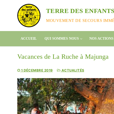
Aller
au
TERRE DES ENFANTS
contenu
MOUVEMENT DE SECOURS IMMÉD
ACCUEIL
QUI SOMMES NOUS
NOS ACTIONS
Vacances de La Ruche à Majunga
1 DÉCEMBRE 2019
ACTUALITÉS