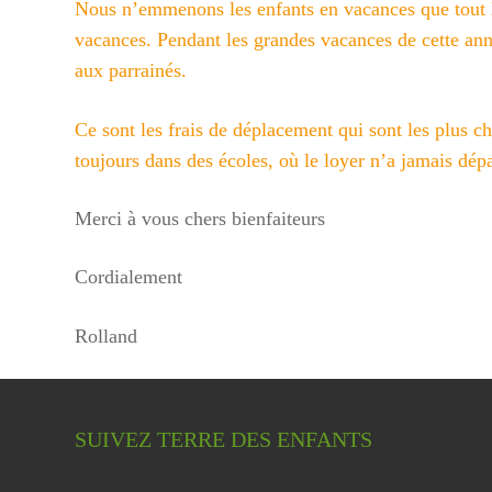
Nous n’emmenons les enfants en vacances que tout le
vacances. Pendant les grandes vacances de cette an
aux parrainés.
Ce sont les frais de déplacement qui sont les plus 
toujours dans des écoles, où le loyer n’a jamais dépa
Merci à vous chers bienfaiteurs
Cordialement
Rolland
SUIVEZ TERRE DES ENFANTS