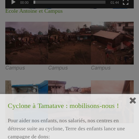
00:00
01:44
Ecole Antoine et Campus
Campus
Campus
Campus
Cyclone à Tamatave : mobilisons-nous !
Pour aider nos enfants, nos salariés, nos centres en
Ecole
Ecole
Ecole
détresse suite au cyclone, Terre des enfants lance une
campagne de dons: