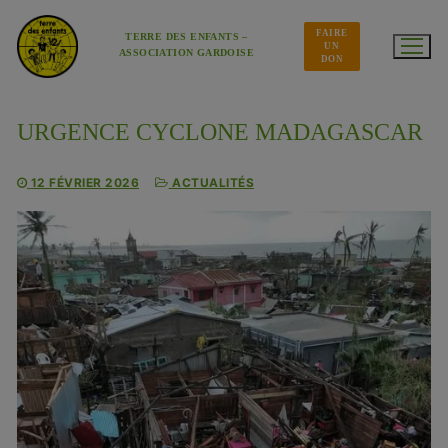
Aller
au
FAIRE
contenu
TERRE DES ENFANTS –
UN
ASSOCIATION GARDOISE
DON
URGENCE CYCLONE MADAGASCAR
12 FÉVRIER 2026
ACTUALITÉS