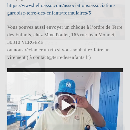
https://www.helloasso.com/associations/association-
gardoise-terre-des-enfants/formulaires/5
Vous pouvez aussi envoyer un chèque à l’ordre de Terre
des Enfants, chez Mme Poulet, 165 rue Jean Monnet,
30310 VERGEZE
Ecole
Ecole
Ecole
ou nous réclamer un rib si vous souhaitez faire un
virement ( à contact@terredesenfants.fr)
Lecteur
vidéo
Ecole
Foyer Olombaovao