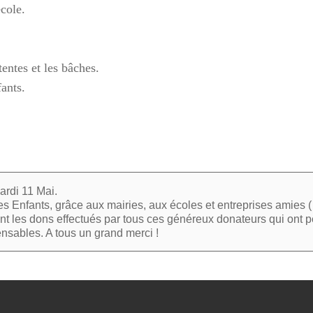
cole.
tentes et les bâches.
ants.
00:00
01:44
ardi 11 Mai.
s Enfants, grâce aux mairies, aux écoles et entreprises amies ( N
sont les dons effectués par tous ces généreux donateurs qui ont 
ensables. A tous un grand merci !