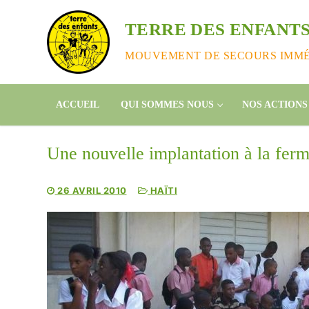
Aller
au
TERRE DES ENFANTS
contenu
MOUVEMENT DE SECOURS IMMÉD
ACCUEIL
QUI SOMMES NOUS
NOS ACTIONS
Une nouvelle implantation à la ferm
26 AVRIL 2010
HAÏTI