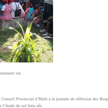
one à Tamatave : mobilisons-nous !
der nos enfants, nos salariés, nos centres en détresse suite au
e, Terre des enfants lance une campagne de dons:
//www.helloasso.com/associations/association-gardoise-terre-d
s/formulaires/5
ouvez aussi envoyer un chèque à l’ordre de Terre des Enfants
oulet, 165 rue Jean Monnet, 30310 VERGEZE
 réclamer un rib si vous souhaitez faire un virement ( à
t@terredesenfants.fr)
prennent vie.
ur
e
Conseil Provincial d’Haïti
à la journée de réflexion des Res
 l’étude du sol bien sûr.