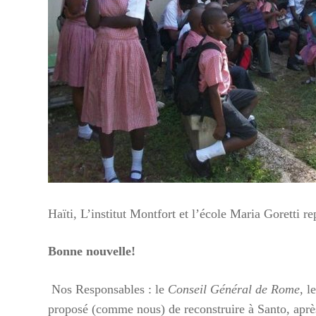
Cycl
Pour ai
cyclon
https:
enfant
Vous p
Mme P
ou nous
contac
Haïti, L’institut Montfort et l’école Maria Goretti re
Lecte
Bonne nouvelle!
vidéo
Nos Responsables : le
Conseil Général de Rome
, l
proposé (comme nous) de reconstruire à Santo, après