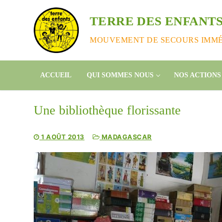
Aller
au
TERRE DES ENFANTS
contenu
MOUVEMENT DE SECOURS IMMÉD
ACCUEIL
QUI SOMMES NOUS
NOS ACTIONS
Une bibliothèque florissante
1 AOÛT 2013
MADAGASCAR