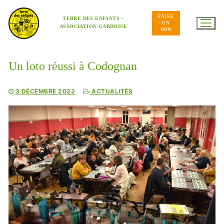
Aller
au
FAIRE
contenu
TERRE DES ENFANTS –
UN
ASSOCIATION GARDOISE
DON
Un loto réussi à Codognan
3 DÉCEMBRE 2022
ACTUALITÉS