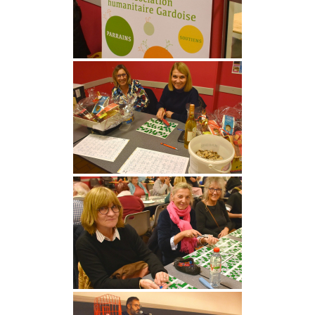
Cyclone à Tamatave : mobilisons-nous !
Pour aider nos enfants, nos salariés, nos centres en
détresse suite au cyclone, Terre des enfants lance une
campagne de dons:
https://www.helloasso.com/associations/association-
gardoise-terre-des-enfants/formulaires/5
Vous pouvez aussi envoyer un chèque à l’ordre de Terre
des Enfants, chez Mme Poulet, 165 rue Jean Monnet,
30310 VERGEZE
ou nous réclamer un rib si vous souhaitez faire un
virement ( à contact@terredesenfants.fr)