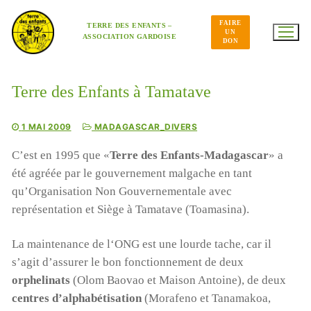
Aller
au
FAIRE
contenu
TERRE DES ENFANTS –
UN
ASSOCIATION GARDOISE
DON
Terre des Enfants à Tamatave
1 MAI 2009
MADAGASCAR_DIVERS
C’est en 1995 que «
Terre des Enfants-Madagascar
» a
été agréée par le gouvernement malgache en tant
qu’Organisation Non Gouvernementale avec
représentation et Siège à Tamatave (Toamasina).
La maintenance de l‘ONG est une lourde tache, car il
s’agit d’assurer le bon fonctionnement de deux
orphelinats
(Olom Baovao et Maison Antoine), de deux
centres d’alphabétisation
(Morafeno et Tanamakoa,