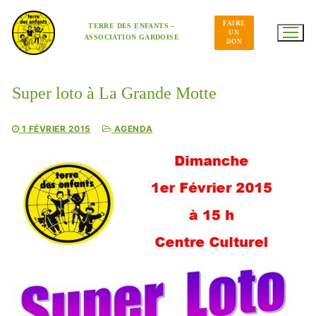
Aller
au
FAIRE
contenu
TERRE DES ENFANTS –
UN
ASSOCIATION GARDOISE
DON
Super loto à La Grande Motte
1 FÉVRIER 2015
AGENDA