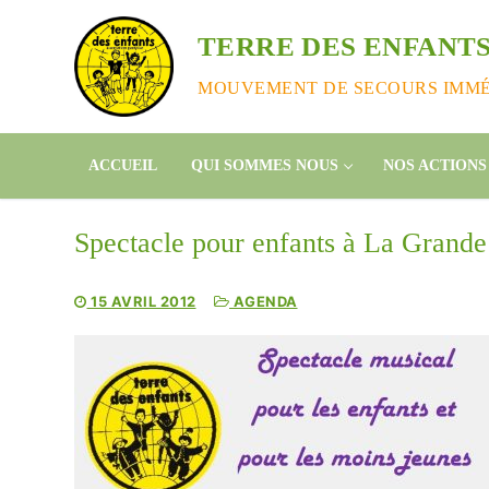
Aller
au
TERRE DES ENFANTS
contenu
MOUVEMENT DE SECOURS IMMÉD
ACCUEIL
QUI SOMMES NOUS
NOS ACTIONS
Spectacle pour enfants à La Grande
15 AVRIL 2012
AGENDA