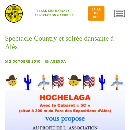
Aller
au
FAIRE
contenu
TERRE DES ENFANTS –
UN
ASSOCIATION GARDOISE
DON
Spectacle Country et soirée dansante à
Alès
2 OCTOBRE 2010
AGENDA