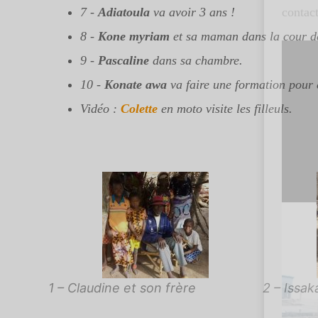
7 -
Adiatoula
va avoir 3 ans !
contac
8 -
Kone myriam
et sa maman dans la cour d
Lecte
vidéo
9 -
Pascaline
dans sa chambre.
10 -
Konate awa
va faire une formation pour 
Vidéo :
Colette
en moto visite les filleuls.
1 – Claudine et son frère
2 – Issak