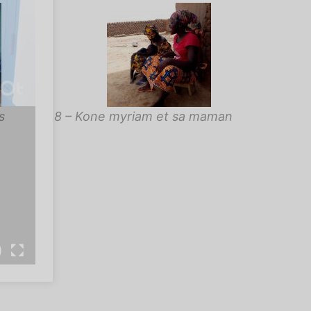
s
8 – Kone myriam et sa maman