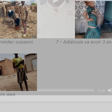
emédier oussemi
7 – Adiatoula va avoir 3 an
00:00
01:44
ate awa