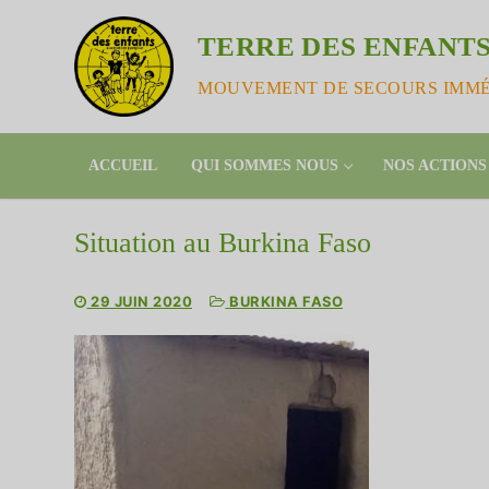
Aller
au
TERRE DES ENFANTS
contenu
MOUVEMENT DE SECOURS IMMÉD
ACCUEIL
QUI SOMMES NOUS
NOS ACTIONS
Situation au Burkina Faso
29 JUIN 2020
BURKINA FASO