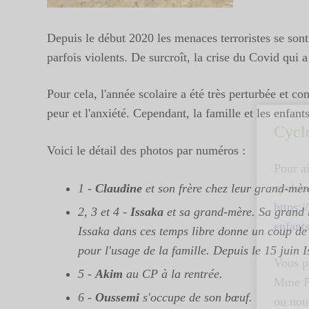
Depuis le début 2020 les menaces terroristes se sont
parfois violents. De surcroît, la crise du Covid qui 
Pour cela, l'année scolaire a été très perturbée et 
peur et l'anxiété. Cependant, la famille et les enfant
Cycl
Voici le détail des photos par numéros :
Pour ai
cyclon
1 -
Claudine
et son frère chez leur grand-mèr
https:
2, 3 et 4 -
Issaka
et sa grand-mère. Sa grand m
enfant
Issaka dans ces temps libre donne un coup de 
pour l'usage de la famille. Depuis le 15 juin 
Vous p
5 -
Akim
au CP à la rentrée.
Mme P
6 -
Oussemi
s'occupe de son bœuf.
ou nous