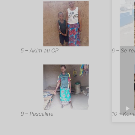
5 – Akim au CP
6 – Se r
9 – Pascaline
10 – Kon