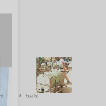
re
4 – Issaka