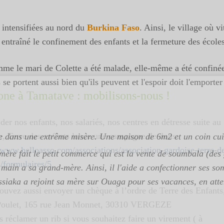
 intensifiées au nord du
Burkina Faso
. Ainsi, le village où v
a entraîné le confinement des enfants et la fermeture des écoles
comme le mari de Colette a été malade, elle-même a été confiné
s se portent aussi bien qu'ils peuvent et l'espoir doit l'emporte
one à Tamatave : mobilisons-nous !
der nos enfants, nos salariés, nos centres en détresse suite au
e, Terre des enfants lance une campagne de dons:
e dans une extrême misère. Une maison de 6m2 et un coin cui
//www.helloasso.com/associations/association-gardoise-terre-d
ère fait le petit commerce qui est la vente de soumbala (des 
s/formulaires/5
main a sa grand-mère. Ainsi, il l'aide a confectionner ses so
Issiaka a rejoint sa mère sur Ouaga pour ses vacances, en atte
ouvez aussi envoyer un chèque à l’ordre de Terre des Enfants
oulet, 165 rue Jean Monnet, 30310 VERGEZE
 réclamer un rib si vous souhaitez faire un virement ( à