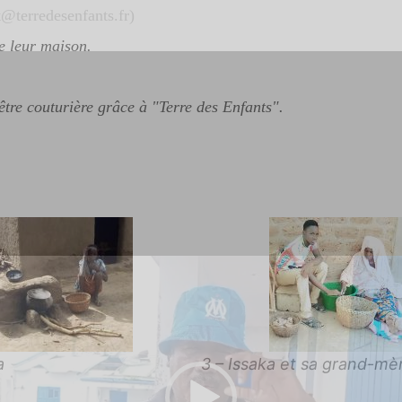
t@terredesenfants.fr)
e leur maison.
ur
être couturière grâce à "Terre des Enfants".
a
3 – Issaka et sa grand-mè