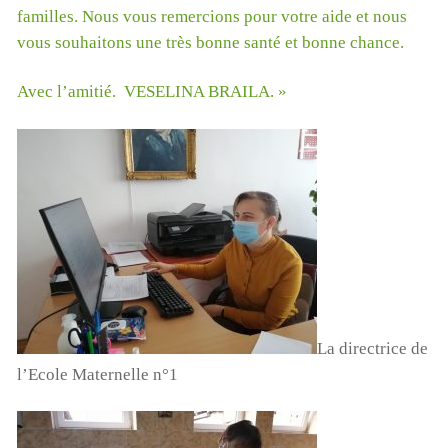
familles. Nous vous remercions pour votre aide et nous
vous souhaitons une très bonne santé et bonne chance.
Avec l’amitié. VESELINA BRAILA. »
Cyclone à Tamatave : mobilisons-nous !
Pour aider nos enfants, nos salariés, nos centres en
détresse suite au cyclone, Terre des enfants lance une
campagne de dons:
https://www.helloasso.com/associations/association-
gardoise-terre-des-enfants/formulaires/5
La directrice de
l’Ecole Maternelle n°1
Vous pouvez aussi envoyer un chèque à l’ordre de Terre
des Enfants, chez Mme Poulet, 165 rue Jean Monnet,
30310 VERGEZE