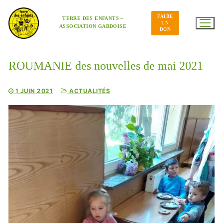
Aller
au
FAIRE
contenu
TERRE DES ENFANTS –
UN
ASSOCIATION GARDOISE
DON
ROUMANIE des nouvelles de mai 2021
1 JUIN 2021
ACTUALITÉS