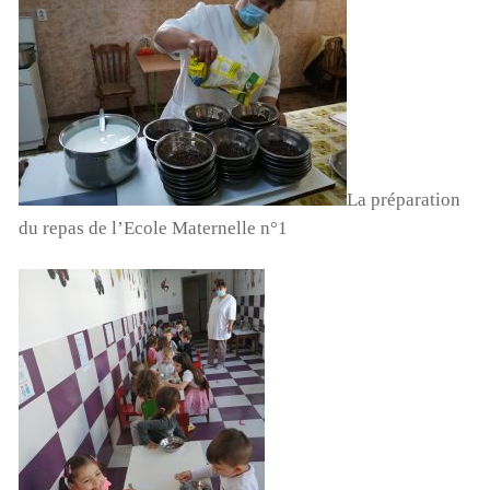
ou nous réclamer un rib si vous souhaitez faire un
virement ( à contact@terredesenfants.fr)
Lecteur
vidéo
La préparation
du repas de l’Ecole Maternelle n°1
00:00
01:44