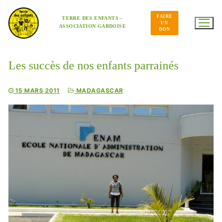
Aller
au
FAIRE
contenu
TERRE DES ENFANTS –
UN
ASSOCIATION GARDOISE
DON
Les succès de nos enfants parrainés
15 MARS 2011
MADAGASCAR