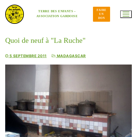
Aller
au
FAIRE
contenu
TERRE DES ENFANTS –
UN
ASSOCIATION GARDOISE
DON
Quoi de neuf à "La Ruche"
5 SEPTEMBRE 2011
MADAGASCAR