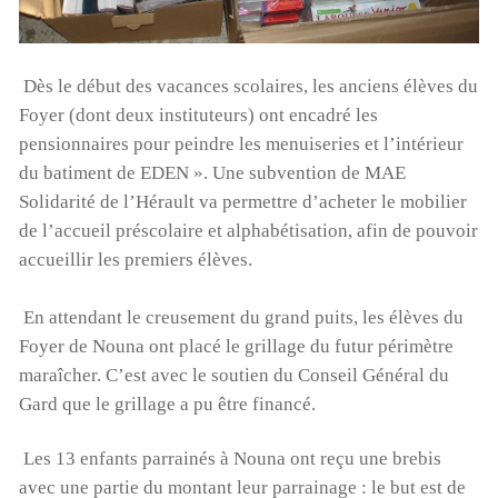
Pour aider nos enfants, nos salariés, nos centres en
détresse suite au cyclone, Terre des enfants lance une
Dès le début des vacances scolaires, les anciens élèves du
campagne de dons:
Foyer (dont deux instituteurs) ont encadré les
https://www.helloasso.com/associations/association-
pensionnaires pour peindre les menuiseries et l’intérieur
gardoise-terre-des-enfants/formulaires/5
du batiment de EDEN ». Une subvention de MAE
Solidarité de l’Hérault va permettre d’acheter le mobilier
Vous pouvez aussi envoyer un chèque à l’ordre de Terre
de l’accueil préscolaire et alphabétisation, afin de pouvoir
des Enfants, chez Mme Poulet, 165 rue Jean Monnet,
accueillir les premiers élèves.
30310 VERGEZE
ou nous réclamer un rib si vous souhaitez faire un
En attendant le creusement du grand puits, les élèves du
virement ( à contact@terredesenfants.fr)
Foyer de Nouna ont placé le grillage du futur périmètre
Lecteur
maraîcher. C’est avec le soutien du Conseil Général du
vidéo
Gard que le grillage a pu être financé.
Les 13 enfants parrainés à Nouna ont reçu une brebis
avec une partie du montant leur parrainage : le but est de