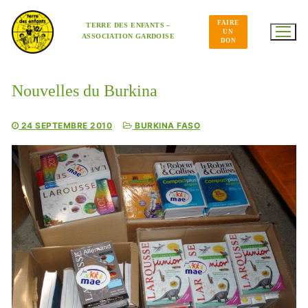
Aller
au
FAIRE
contenu
TERRE DES ENFANTS –
UN
ASSOCIATION GARDOISE
DON
Nouvelles du Burkina
24 SEPTEMBRE 2010
BURKINA FASO
Cyclone à Tamatave : mobilisons-nous !