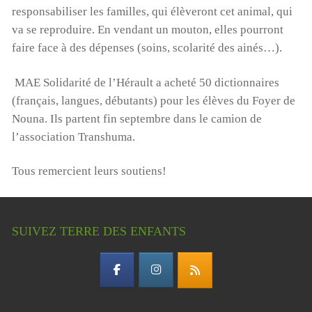
responsabiliser les familles, qui élèveront cet animal, qui
va se reproduire. En vendant un mouton, elles pourront
faire face à des dépenses (soins, scolarité des ainés…).
MAE Solidarité de l’Hérault a acheté 50 dictionnaires
00:00
01:44
(français, langues, débutants) pour les élèves du Foyer de
Nouna. Ils partent fin septembre dans le camion de
l’association Transhuma.
Tous remercient leurs soutiens!
SUIVEZ TERRE DES ENFANTS