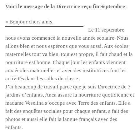
Voici le message de la Directrice reçu fin Septembre
:
Cyclone à Tamatave : mobilisons-nous !
« Bonjour chers amis,
Le 11 septembre
Pour aider nos enfants, nos salariés, nos centres en
nous avons commencé la nouvelle année scolaire. Nous
détresse suite au cyclone, Terre des enfants lance une
allons bien et nous espérons que vous aussi. Aux écoles
campagne de dons:
maternelles tout va bien, tout est propre, il fait chaud et la
https://www.helloasso.com/associations/association-
nourriture est bonne. Chaque jour les enfants viennent
gardoise-terre-des-enfants/formulaires/5
aux écoles maternelles et avec des institutrices font les
Vous pouvez aussi envoyer un chèque à l’ordre de Terre
activités dans les salles de classe.
des Enfants, chez Mme Poulet, 165 rue Jean Monnet,
J’ai beaucoup de travail parce que je suis Directrice de 7
30310 VERGEZE
jardins d’enfants, Anca assure la nourriture quotidienne et
ou nous réclamer un rib si vous souhaitez faire un
madame Veselina s’occupe avec Terre des enfants. Elle a
virement ( à contact@terredesenfants.fr)
fait des enquêtes sociales pour chaque enfant, a fait des
photos et aussi elle fait la langue français avec des
Lecteur
enfants.
vidéo