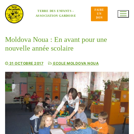
Aller
au
FAIRE
contenu
TERRE DES ENFANTS –
UN
ASSOCIATION GARDOISE
DON
Moldova Noua : En avant pour une
nouvelle année scolaire
31 OCTOBRE 2017
ECOLE MOLDOVA NOUA