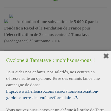
Attribution d’une subvention de
5 000 €
par la
Fondation Rexel
et la
Fondation de France
pour
l’électrification
de 2 de nos centres à
Tamatave
(Madagascar) à l’automne 2016.
Cyclone à Tamatave : mobilisons-nous !
En juin 2015,
le
Rotary Club Nîmes_21
a offert un chèque de 2000€ à
Pour aider nos enfants, nos salariés, nos centres en
l’association pour soutenir le projet d’
autonomie
détresse suite au cyclone, Terre des enfants lance une
électrique
de nos centres à Tamatave (Madagascar)
campagne de dons:
https://www.helloasso.com/associations/association-
gardoise-terre-des-enfants/formulaires/5
Vous pouvez aussi envoyer un chèque à l’ordre de Terre