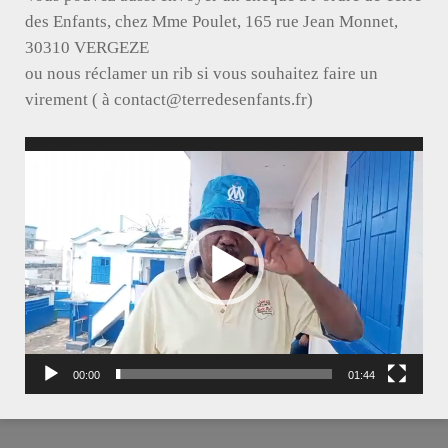
des Enfants, chez Mme Poulet, 165 rue Jean Monnet,
30310 VERGEZE
a fait un
a financé
a financé en
ou nous réclamer un rib si vous souhaitez faire un
don de
3500€ de
partie le
virement ( à contact@terredesenfants.fr)
400€ en
mobilier
forage de
2010
scolaire, 50
Nouna, et
Lecteur
vidéo
dictionnaires
obtenu tout le
neufs, des
matériel de
teeshirts… en
distribution
2010
d’eau et de
micro
arrosage en
2010
00:00
01:44