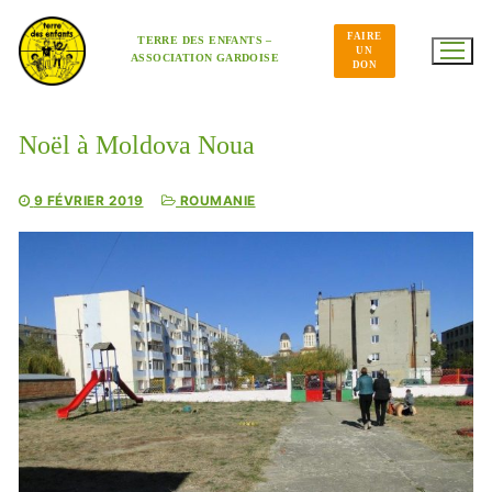
Aller
au
FAIRE
contenu
TERRE DES ENFANTS –
UN
ASSOCIATION GARDOISE
DON
Noël à Moldova Noua
9 FÉVRIER 2019
ROUMANIE