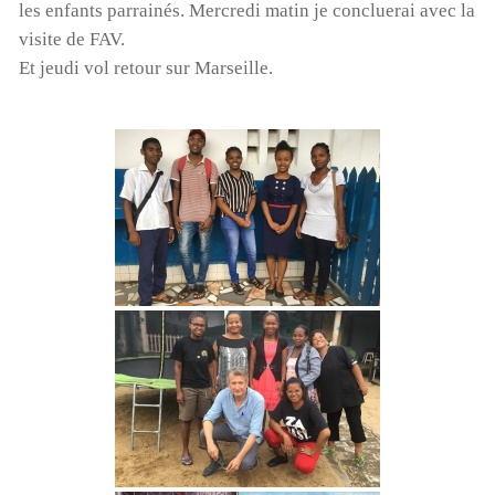
les enfants parrainés. Mercredi matin je concluerai avec la
visite de FAV.
Et jeudi vol retour sur Marseille.
Cyclone à Tamatave : mobilisons-nous !
Pour aider nos enfants, nos salariés, nos centres en
détresse suite au cyclone, Terre des enfants lance une
campagne de dons:
https://www.helloasso.com/associations/association-
gardoise-terre-des-enfants/formulaires/5
Vous pouvez aussi envoyer un chèque à l’ordre de Terre
des Enfants, chez Mme Poulet, 165 rue Jean Monnet,