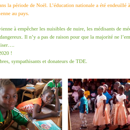
ans la période de
Noël. L’éducation nationale a été endeuillé 
ienne au pays.
rvienne à empêcher
les nuisibles de nuire, les médisants de mé
dangereux. Il n’y a pas de raison pour que la majorité ne l’e
one à Tamatave : mobilisons-nous !
aliser….
2020 !
der nos enfants, nos salariés, nos centres en détresse suite au
mbres,
sympathisants et donateurs de TDE.
e, Terre des enfants lance une campagne de dons:
//www.helloasso.com/associations/association-gardoise-terre-d
s/formulaires/5
ouvez aussi envoyer un chèque à l’ordre de Terre des Enfants
oulet, 165 rue Jean Monnet, 30310 VERGEZE
 réclamer un rib si vous souhaitez faire un virement ( à
t@terredesenfants.fr)