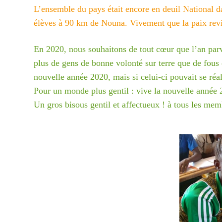
L’ensemble du pays était encore en deuil National d
élèves à 90 km de Nouna.
Vivement que la paix rev
En 2020, nous souhaitons de tout cœur que l’an pa
plus de gens de bonne volonté sur terre que de fous
Cycl
nouvelle année 2020, mais si
celui-ci pouvait se ré
Pour un monde plus gentil : vive la nouvelle année 
Pour ai
Un gros bisous gentil et affectueux ! à tous les me
cyclon
https:
enfant
Vous p
Mme P
ou nous
contac