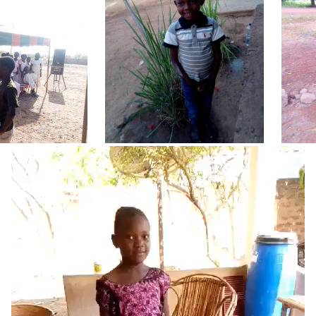
Lecteur
vidéo
00:00
01:44