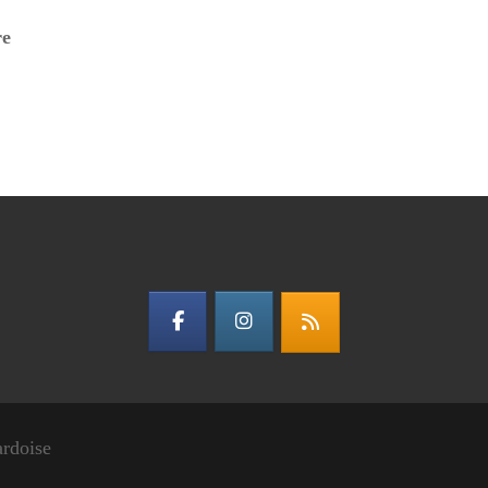
re
ardoise