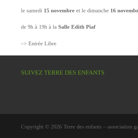
le samedi
15 novembre
et le dimanche
16 novemb
de 9h à 19h à la
Salle Edith Piaf
–> Entrée Libre
SUIVEZ TERRE DES ENFANTS
Copyright © 2026 Terre des enfants – association g