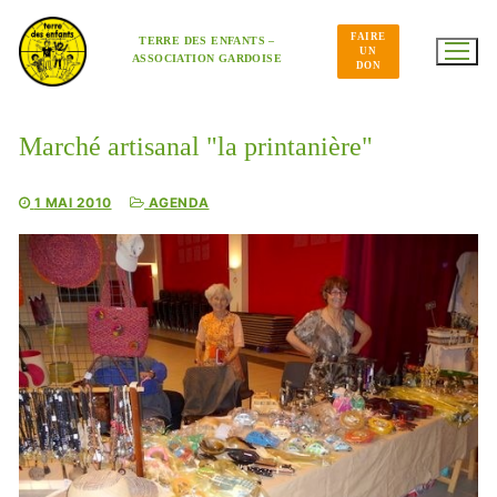
Aller
au
FAIRE
contenu
TERRE DES ENFANTS –
UN
ASSOCIATION GARDOISE
DON
Marché artisanal "la printanière"
1 MAI 2010
AGENDA