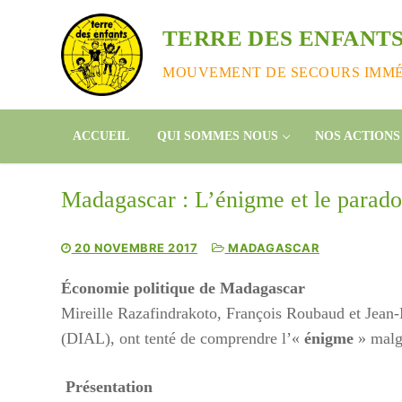
Aller
au
TERRE DES ENFANTS
contenu
MOUVEMENT DE SECOURS IMMÉD
ACCUEIL
QUI SOMMES NOUS
NOS ACTIONS
Madagascar : L’énigme et le parad
20 NOVEMBRE 2017
MADAGASCAR
Économie politique de Madagascar
Mireille Razafindrakoto, François Roubaud et Jean-M
(DIAL), ont tenté de comprendre l’«
énigme
» malg
Présentation