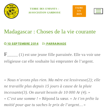
Aller
au
FAIRE
contenu
TERRE DES ENFANTS –
UN
ASSOCIATION GARDOISE
DON
Madagascar : Choses de la vie courante
10 SEPTEMBRE 2014
PARRAINAGE
F
_____ (1) est une jeune fille parrainée. Elle va voir une
religieuse car elle souhaite lui emprunter de l’argent.
«
Nous n’avons plus rien. Ma mère est lessiveuse(2); elle
ne travaille plus depuis 15 jours à cause de la pluie
incessante(3). On aurait besoin de 10 000 Ar (4).
»
«
C’est une somme !
» Répond la sœur. «
Je t’en prête la
moitié pour que tu saches le prix de l’argent…
»