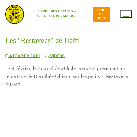
Aller
au
FAIRE
contenu
TERRE DES ENFANTS –
UN
ASSOCIATION GARDOISE
DON
Les "Restavecs" de Haïti
4 FÉVRIER 2010
VIDÉOS
Le 4 février, le journal de 20h de France2, présentait un
reportage de Dorothée Ollieric sur les petits «
Restavecs
»
d’Haïti.