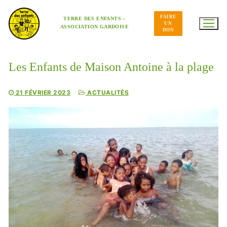
Aller
au
FAIRE
contenu
TERRE DES ENFANTS –
UN
ASSOCIATION GARDOISE
DON
Les Enfants de Maison Antoine à la plage
21 FÉVRIER 2023
ACTUALITÉS