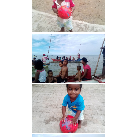
campagne de dons:
https://www.helloasso.com/associations/association-
gardoise-terre-des-enfants/formulaires/5
Vous pouvez aussi envoyer un chèque à l’ordre de Terre
des Enfants, chez Mme Poulet, 165 rue Jean Monnet,
30310 VERGEZE
ou nous réclamer un rib si vous souhaitez faire un
virement ( à contact@terredesenfants.fr)
Lecteur
vidéo