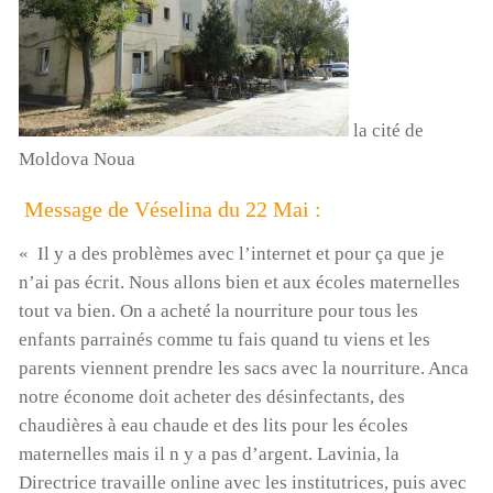
Cyclone à Tamatave : mobilisons-nous !
Pour aider nos enfants, nos salariés, nos centres en
la cité de
détresse suite au cyclone, Terre des enfants lance une
Moldova Noua
campagne de dons:
https://www.helloasso.com/associations/association-
Message de Véselina du 22 Mai :
gardoise-terre-des-enfants/formulaires/5
« Il y a des problèmes avec l’internet et pour ça que je
Vous pouvez aussi envoyer un chèque à l’ordre de Terre
n’ai pas écrit. Nous allons bien et aux écoles maternelles
des Enfants, chez Mme Poulet, 165 rue Jean Monnet,
tout va bien. On a acheté la nourriture pour tous les
30310 VERGEZE
enfants parrainés comme tu fais quand tu viens et les
ou nous réclamer un rib si vous souhaitez faire un
parents viennent prendre les sacs avec la nourriture. Anca
virement ( à contact@terredesenfants.fr)
notre économe doit acheter des désinfectants, des
chaudières à eau chaude et des lits pour les écoles
Lecteur
maternelles mais il n y a pas d’argent. Lavinia, la
vidéo
Directrice travaille online avec les institutrices, puis avec