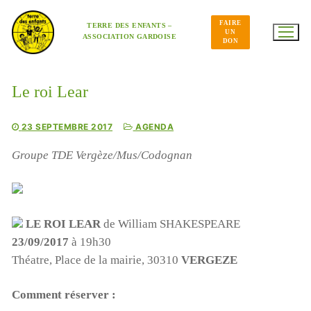
Aller
au
FAIRE
contenu
TERRE DES ENFANTS –
UN
ASSOCIATION GARDOISE
DON
Le roi Lear
23 SEPTEMBRE 2017
AGENDA
Groupe TDE Vergèze/Mus/Codognan
LE ROI LEAR
de William SHAKESPEARE
23/09/2017
à 19h30
Théatre, Place de la mairie, 30310
VERGEZE
Comment réserver :