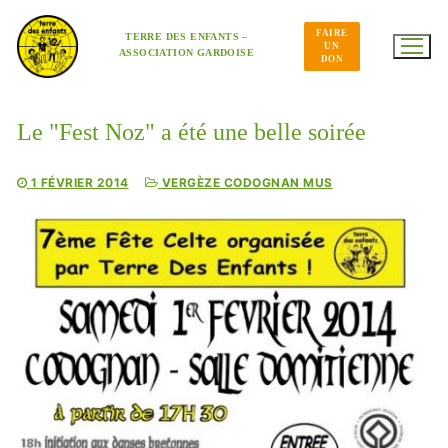
Aller
au
FAIRE
contenu
TERRE DES ENFANTS –
UN
ASSOCIATION GARDOISE
DON
Le "Fest Noz" a été une belle soirée
1 FÉVRIER 2014
VERGÈZE CODOGNAN MUS