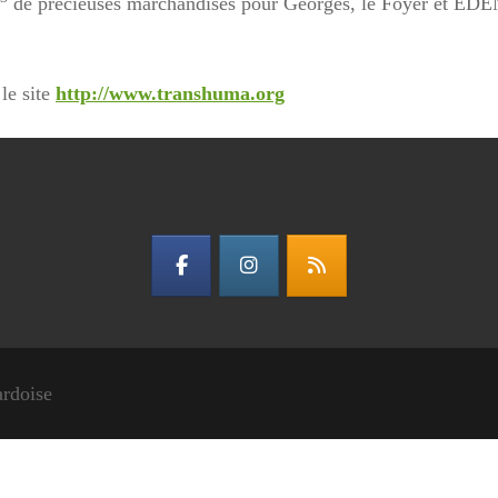
de précieuses marchandises pour Georges, le Foyer et EDEN (m
le site
http://www.transhuma.org
ardoise