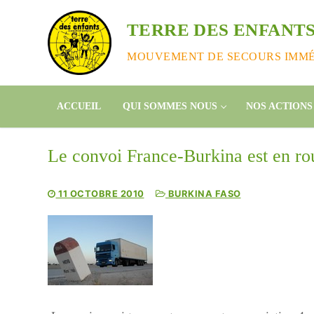
Aller
au
TERRE DES ENFANTS
contenu
MOUVEMENT DE SECOURS IMMÉD
ACCUEIL
QUI SOMMES NOUS
NOS ACTIONS
Le convoi France-Burkina est en ro
11 OCTOBRE 2010
BURKINA FASO