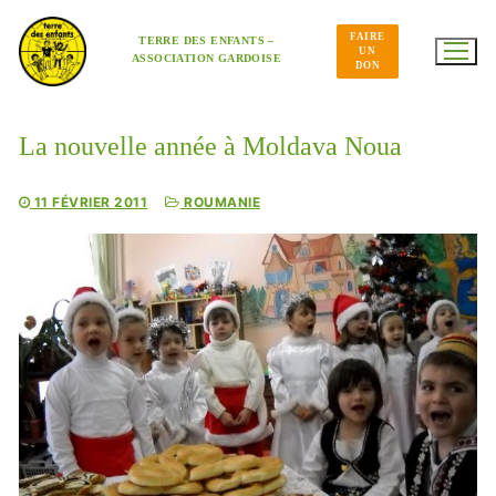
Aller
au
FAIRE
contenu
TERRE DES ENFANTS –
UN
ASSOCIATION GARDOISE
DON
La nouvelle année à Moldava Noua
11 FÉVRIER 2011
ROUMANIE