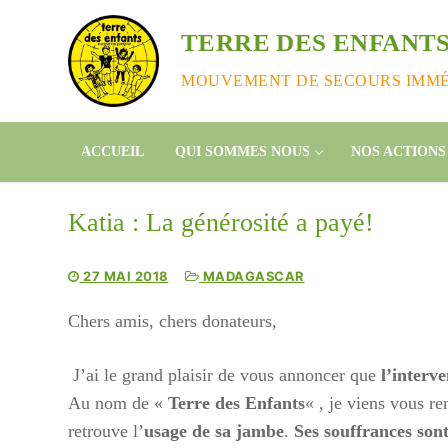
Aller
au
TERRE DES ENFANTS
contenu
MOUVEMENT DE SECOURS IMMÉD
ACCUEIL
QUI SOMMES NOUS
NOS ACTIONS
Katia : La générosité a payé!
27 MAI 2018
MADAGASCAR
Chers amis, chers donateurs,
J’ai le grand plaisir de vous annoncer que
l’interv
Au nom de «
Terre des Enfants
« , je viens vous r
retrouve l’
usage de sa jambe
.
Ses souffrances son