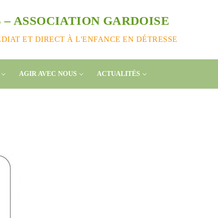
 – ASSOCIATION GARDOISE
IAT ET DIRECT À L'ENFANCE EN DÉTRESSE
one à Tamatave : mobilisons-nous !
AGIR AVEC NOUS
ACTUALITÉS
der nos enfants, nos salariés, nos centres en détresse suite au
e, Terre des enfants lance une campagne de dons:
//www.helloasso.com/associations/association-gardoise-terre-d
s/formulaires/5
ouvez aussi envoyer un chèque à l’ordre de Terre des Enfants
oulet, 165 rue Jean Monnet, 30310 VERGEZE
 réclamer un rib si vous souhaitez faire un virement ( à
t@terredesenfants.fr)
ur