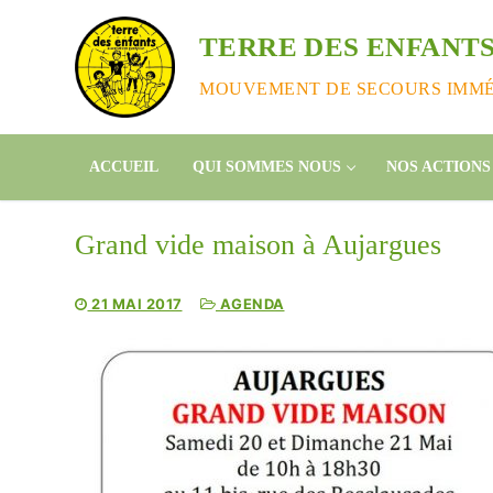
Aller
au
TERRE DES ENFANTS
contenu
MOUVEMENT DE SECOURS IMMÉD
Cycl
ACCUEIL
QUI SOMMES NOUS
NOS ACTIONS
Pour ai
cyclon
Grand vide maison à Aujargues
https:
enfant
21 MAI 2017
AGENDA
Vous p
Mme P
ou nous
contac
Lecte