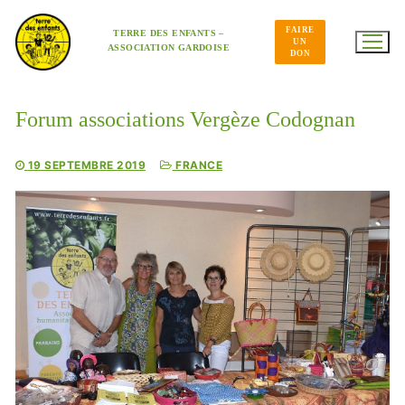
Aller
au
FAIRE
contenu
TERRE DES ENFANTS –
UN
ASSOCIATION GARDOISE
DON
Forum associations Vergèze Codognan
19 SEPTEMBRE 2019
FRANCE