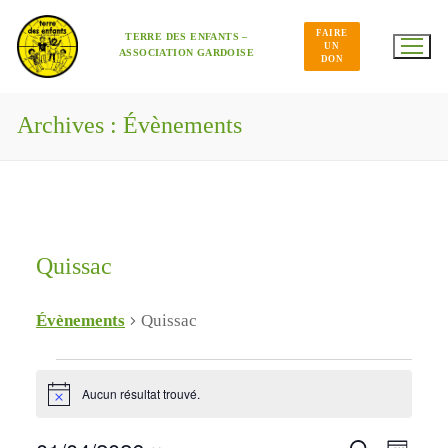
Aller
au
FAIRE
contenu
TERRE DES ENFANTS –
UN
ASSOCIATION GARDOISE
DON
Archives :
Évènements
Quissac
Évènements
Quissac
Évènements
Aucun résultat trouvé.
Notice
Navig
Recherche