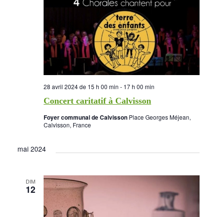
28 avril 2024 de 15 h 00 min
-
17 h 00 min
Concert caritatif à Calvisson
Foyer communal de Calvisson
Place Georges Méjean,
Calvisson, France
Cyclone à Tamatave : mobilisons-nous !
mai 2024
Pour aider nos enfants, nos salariés, nos centres en
DIM
détresse suite au cyclone, Terre des enfants lance une
12
campagne de dons:
https://www.helloasso.com/associations/association-