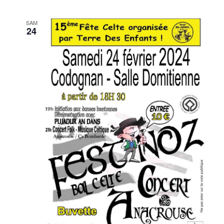
de
vues
SAM
Évènement
24