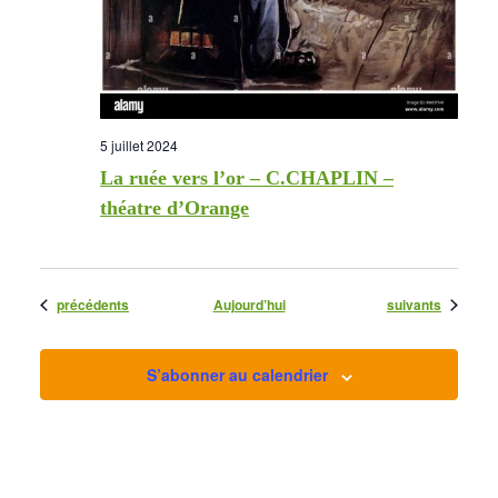
5 juillet 2024
La ruée vers l’or – C.CHAPLIN –
théatre d’Orange
Évènements
Évènements
précédents
Aujourd’hui
suivants
S’abonner au calendrier