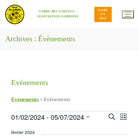
Aller
au
FAIRE
contenu
TERRE DES ENFANTS –
UN
ASSOCIATION GARDOISE
DON
Archives :
Évènements
Evènements
Évènements
Evènements
Navig
Évènements
01/02/2024
 - 
05/07/2024
Recherche
Recherche
de
Liste
et
Sélectionnez
vues
une
Évène
navigation
février 2024
date.