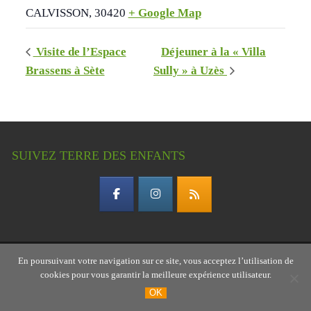
CALVISSON
,
30420
+ Google Map
Visite de l’Espace
Déjeuner à la « Villa
Brassens à Sète
Sully » à Uzès
SUIVEZ TERRE DES ENFANTS
En poursuivant votre navigation sur ce site, vous acceptez l’utilisation de
Copyright © 2026 Terre des enfants – association
cookies pour vous garantir la meilleure expérience utilisateur.
gardoise
OK