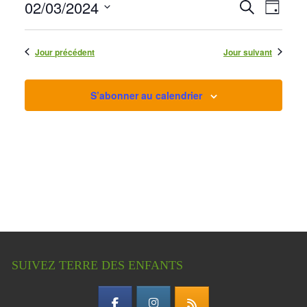
mars
Navig
02/03/2024
Recherche
Recherche
de
Jour
2024
et
Sélectionnez
vues
une
Évène
navigation
date.
Jour précédent
Jour suivant
de
vues
Évènement
S’abonner au calendrier
SUIVEZ TERRE DES ENFANTS