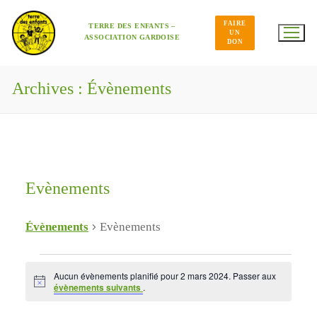
Aller
au
FAIRE
contenu
TERRE DES ENFANTS –
UN
ASSOCIATION GARDOISE
DON
Archives :
Évènements
Evènements
Évènements
Evènements
Évènements
Aucun évènements planifié pour 2 mars 2024. Passer aux
for
Notice
évènements suivants
.
2