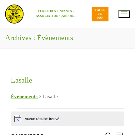
Aller
au
FAIRE
contenu
TERRE DES ENFANTS –
UN
ASSOCIATION GARDOISE
DON
Archives :
Évènements
Lasalle
Évènements
Lasalle
Évènements
Aucun résultat trouvé.
Notice
Navig
Recherche