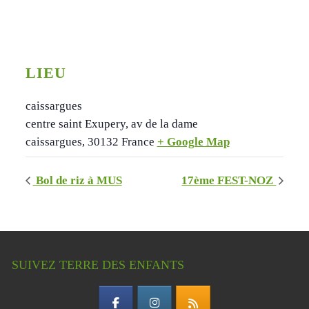
LIEU
caissargues
centre saint Exupery, av de la dame
caissargues
,
30132
France
+ Google Map
Bol de riz à MUS
17ème FEST-NOZ
SUIVEZ TERRE DES ENFANTS