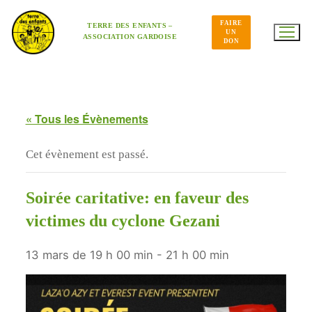
Aller
au
FAIRE
contenu
TERRE DES ENFANTS –
UN
ASSOCIATION GARDOISE
DON
« Tous les Évènements
Cet évènement est passé.
Soirée caritative: en faveur des
victimes du cyclone Gezani
13 mars de 19 h 00 min
-
21 h 00 min